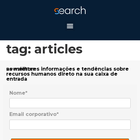
tag:
articles
newsletter
as melhores informações e tendências sobre
recursos humanos direto na sua caixa de
entrada
Nome*
Email corporativo*