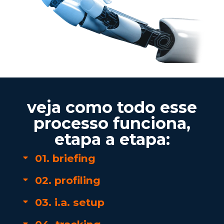
veja como todo esse
processo funciona,
etapa a etapa:
01. briefing
02. profiling
03. i.a. setup