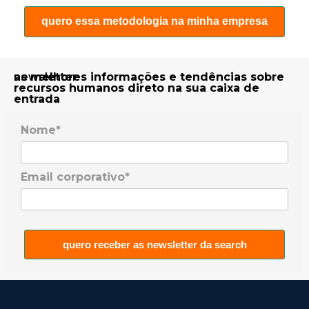
quero essa metodologia na minha empresa
newsletter
as melhores informações e tendências sobre
recursos humanos direto na sua caixa de
entrada
Nome*
Email corporativo*
quero receber as newsletter da search